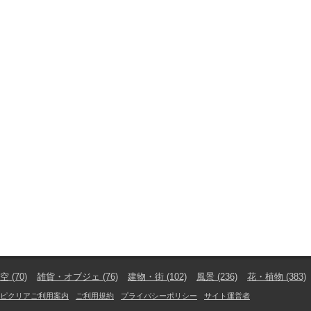
空
(70)
雑貨・オブジェ
(76)
建物・街
(102)
風景
(236)
花・植物
(383)
ピクリアご利用案内
ご利用規約
プライバシーポリシー
サイト運営者