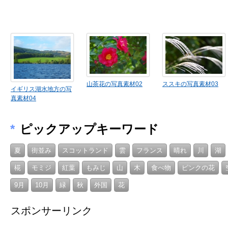
山茶花の写真素材02
ススキの写真素材03
イギリス湖水地方の写
真素材04
*
ピックアップキーワード
夏
街並み
スコットランド
雲
フランス
晴れ
川
湖
椛
モミジ
紅葉
もみじ
山
木
食べ物
ピンクの花
9月
10月
緑
秋
外国
花
スポンサーリンク