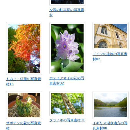
夕暮の駐車場の写真素
材
ドイツの建物の写真素
材02
ホテイアオイの花の写
もみじ・紅葉の写真素
真素材02
材15
タラノキの写真素材01
サボテンの花の写真素
イギリス湖水地方の写
材
真素材08