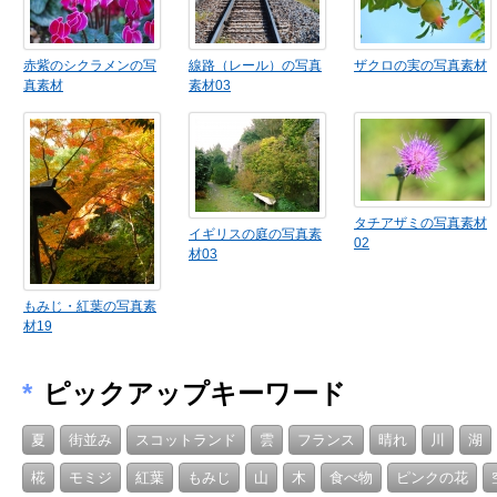
赤紫のシクラメンの写
線路（レール）の写真
ザクロの実の写真素材
真素材
素材03
タチアザミの写真素材
イギリスの庭の写真素
02
材03
もみじ・紅葉の写真素
材19
*
ピックアップキーワード
夏
街並み
スコットランド
雲
フランス
晴れ
川
湖
椛
モミジ
紅葉
もみじ
山
木
食べ物
ピンクの花