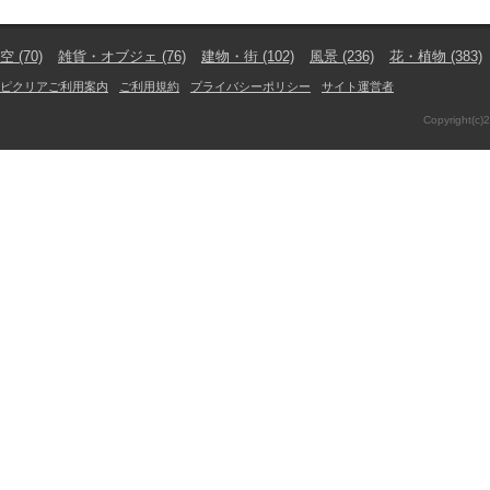
空
(70)
雑貨・オブジェ
(76)
建物・街
(102)
風景
(236)
花・植物
(383)
ピクリアご利用案内
ご利用規約
プライバシーポリシー
サイト運営者
Copyright(c