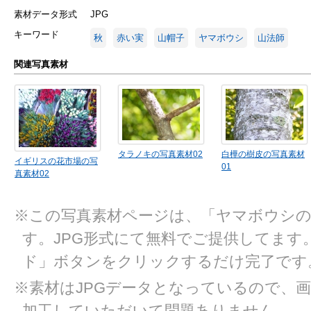
素材データ形式
JPG
キーワード
秋
赤い実
山帽子
ヤマボウシ
山法師
関連写真素材
タラノキの写真素材02
白樺の樹皮の写真素材
イギリスの花市場の写
01
真素材02
※この写真素材ページは、「ヤマボウシの
す。JPG形式にて無料でご提供してます
ド」ボタンをクリックするだけ完了です
※素材はJPGデータとなっているので、
加工していただいて問題ありません。