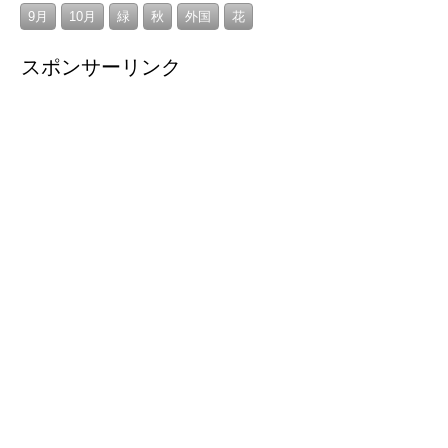
9月
10月
緑
秋
外国
花
スポンサーリンク