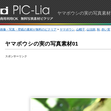
ヤマボウシの実の写真素材0
画像・写真・壁紙の素材が無料のピクリア
>
ヤマボウシ
,
山帽子
,
山法師
,
秋
,
赤い実
ヤマボウシの実の写真素材01
スポンサーリンク