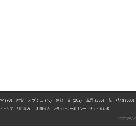
空
(70)
雑貨・オブジェ
(76)
建物・街
(102)
風景
(236)
花・植物
(383)
ピクリアご利用案内
ご利用規約
プライバシーポリシー
サイト運営者
Copyright(c