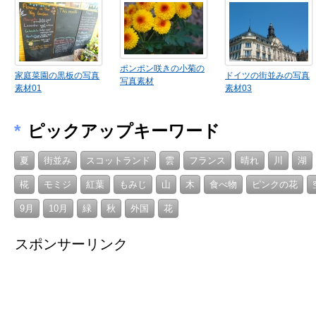
ポンポン咲きの小菊の
家庭菜園の黒板の写真
ドイツの街並みの写真
写真素材
素材01
素材03
*
ピックアップキーワード
夏
街並み
スコットランド
雲
フランス
晴れ
川
湖
椛
モミジ
紅葉
もみじ
山
木
食べ物
ピンクの花
9月
10月
緑
秋
外国
花
スポンサーリンク