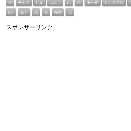
椛
モミジ
紅葉
もみじ
山
木
食べ物
ピンクの花
9月
10月
緑
秋
外国
花
スポンサーリンク