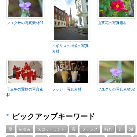
ツユクサの写真素材01
山茶花の写真素材
イギリスの街並の写真
素材
干支午の置物の写真素
ラッシー写真素材
ツユクサの写真素材02
材
*
ピックアップキーワード
夏
街並み
スコットランド
雲
フランス
晴れ
川
湖