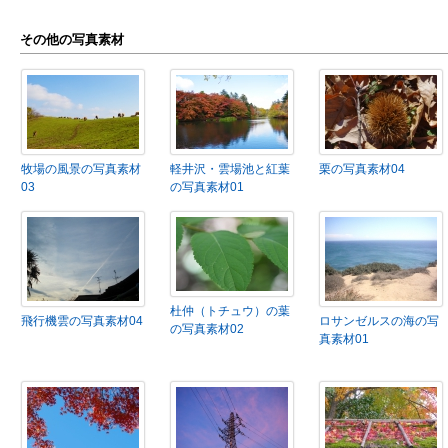
その他の写真素材
牧場の風景の写真素材
軽井沢・雲場池と紅葉
栗の写真素材04
03
の写真素材01
杜仲（トチュウ）の葉
飛行機雲の写真素材04
ロサンゼルスの海の写
の写真素材02
真素材01