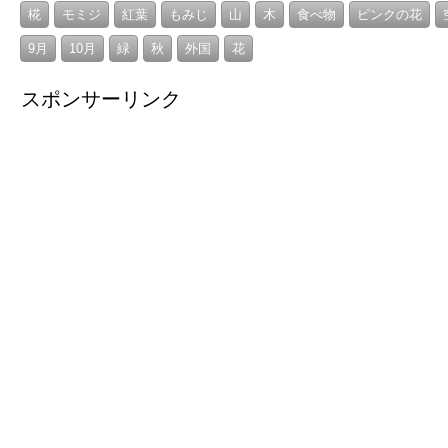
椛
モミジ
紅葉
もみじ
山
木
食べ物
ピンクの花
9月
10月
緑
秋
外国
花
スポンサーリンク