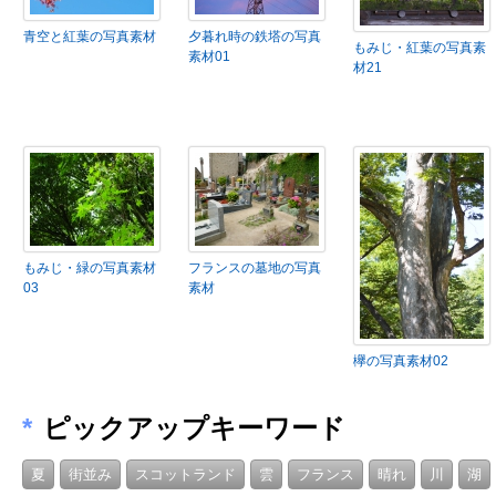
青空と紅葉の写真素材
夕暮れ時の鉄塔の写真
もみじ・紅葉の写真素
素材01
材21
もみじ・緑の写真素材
フランスの墓地の写真
03
素材
欅の写真素材02
*
ピックアップキーワード
夏
街並み
スコットランド
雲
フランス
晴れ
川
湖