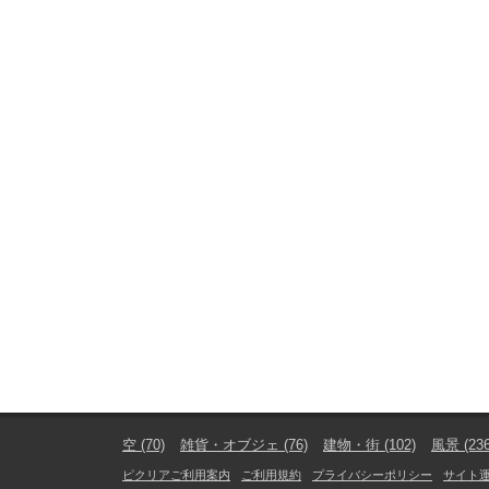
空
(70)
雑貨・オブジェ
(76)
建物・街
(102)
風景
(23
ピクリアご利用案内
ご利用規約
プライバシーポリシー
サイト