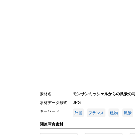
素材名
モンサンミッシェルからの風景の
素材データ形式
JPG
キーワード
外国
フランス
建物
風景
関連写真素材