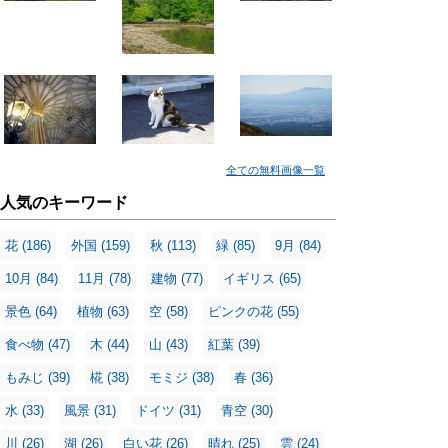
全ての無料画像一覧
人気のキーワード
花
(186)
外国
(159)
秋
(113)
緑
(85)
9月
(84)
10月
(84)
11月
(78)
建物
(77)
イギリス
(65)
景色
(64)
植物
(63)
空
(58)
ピンクの花
(55)
食べ物
(47)
木
(44)
山
(43)
紅葉
(39)
もみじ
(39)
椛
(38)
モミジ
(38)
春
(36)
水
(33)
風景
(31)
ドイツ
(31)
青空
(30)
川
(26)
湖
(26)
白い花
(26)
晴れ
(25)
雲
(24)