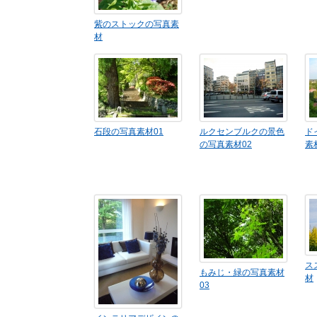
紫のストックの写真素
材
石段の写真素材01
ルクセンブルクの景色
ト
の写真素材02
素
ス
もみじ・緑の写真素材
材
03