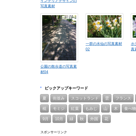
インテリアデザインの
写真素材
一群の水仙の写真素材
ホ
02
真
公園の散歩道の写真素
材04
*
ピックアップキーワード
夏
街並み
スコットランド
雲
フランス
椛
モミジ
紅葉
もみじ
山
木
食べ物
9月
10月
緑
秋
外国
花
スポンサーリンク