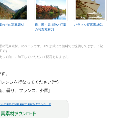
葉の谷の写真素材
軽井沢・雲場池と紅葉
パラソル写真素材01
の写真素材03
景の写真素材」のページです。JPG形式にて無料でご提供してます。下記
了です。
を使って自由に加工していただいて問題ありません。
です。
ンジを行なってください(^^)
産、曇り、フランス、外国]
からの風景の写真素材の素材をダウンロード