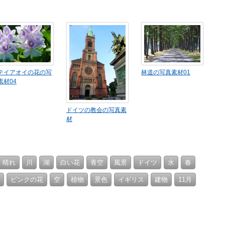
テイアオイの花の写
林道の写真素材01
素材04
ドイツの教会の写真素
材
晴れ
川
湖
白い花
青空
風景
ドイツ
水
春
ピンクの花
空
植物
景色
イギリス
建物
11月