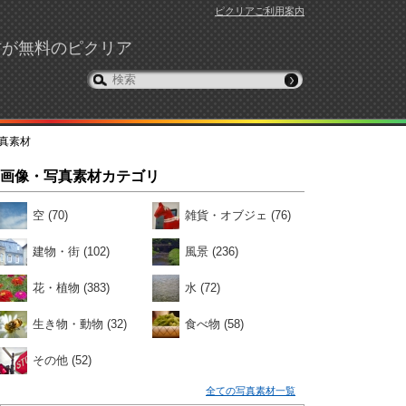
ピクリアご利用案内
材が無料のピクリア
真素材
画像・写真素材カテゴリ
空
(70)
雑貨・オブジェ
(76)
建物・街
(102)
風景
(236)
花・植物
(383)
水
(72)
生き物・動物
(32)
食べ物
(58)
その他
(52)
全ての写真素材一覧