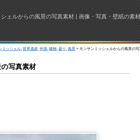
シェルからの風景の写真素材 | 画像・写真・壁紙の素
ンミッシェル
,
世界遺産
,
外国
,
建物
,
曇り
,
風景
> モンサンミッシェルからの風景の写
景の写真素材