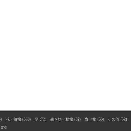
6)
花・植物
(383)
水
(72)
生き物・動物
(32)
食べ物
(58)
その他
(52)
運営者