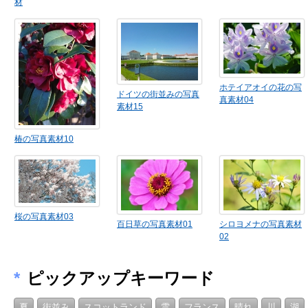
材
ホテイアオイの花の写
ドイツの街並みの写真
真素材04
素材15
椿の写真素材10
桜の写真素材03
百日草の写真素材01
シロヨメナの写真素材
02
*
ピックアップキーワード
夏
街並み
スコットランド
雲
フランス
晴れ
川
湖