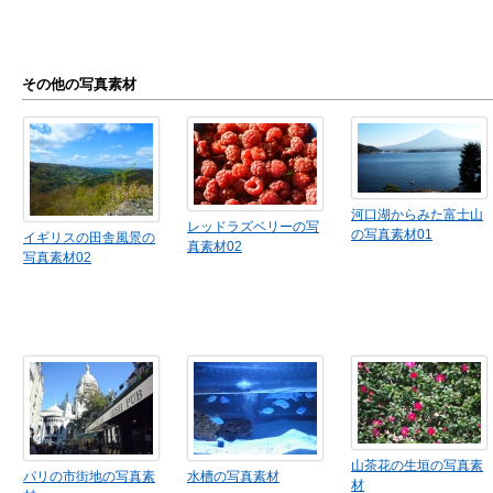
その他の写真素材
河口湖からみた富士山
レッドラズベリーの写
の写真素材01
イギリスの田舎風景の
真素材02
写真素材02
山茶花の生垣の写真素
パリの市街地の写真素
水槽の写真素材
材