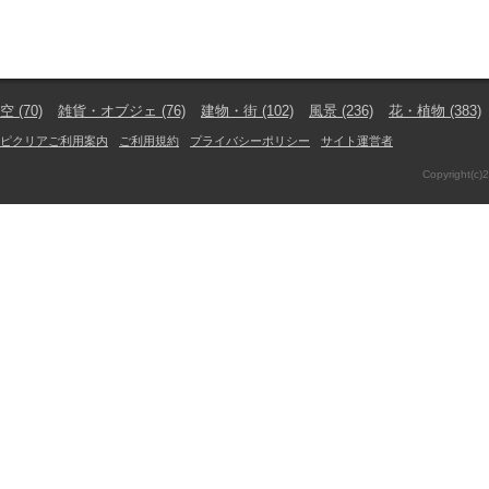
空
(70)
雑貨・オブジェ
(76)
建物・街
(102)
風景
(236)
花・植物
(383)
ピクリアご利用案内
ご利用規約
プライバシーポリシー
サイト運営者
Copyright(c