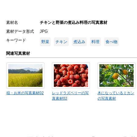
素材名
チキンと野菜の煮込み料理の写真素材
素材データ形式
JPG
キーワード
野菜
チキン
煮込み
料理
食べ物
関連写真素材
稲・お米の写真素材02
レッドラズベリーの写
木になっているミカン
真素材02
の写真素材