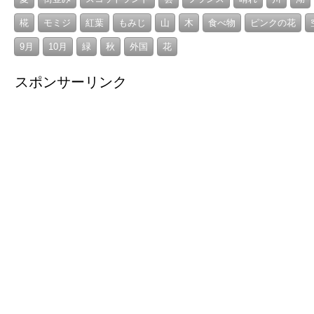
椛
モミジ
紅葉
もみじ
山
木
食べ物
ピンクの花
9月
10月
緑
秋
外国
花
スポンサーリンク