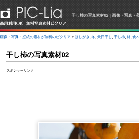
干し柿の写真素材02 | 画像・写真
画像・写真・壁紙の素材が無料のピクリア
>
ほしがき
,
冬
,
天日干し
,
干し柿
,
柿
,
食
干し柿の写真素材02
スポンサーリンク