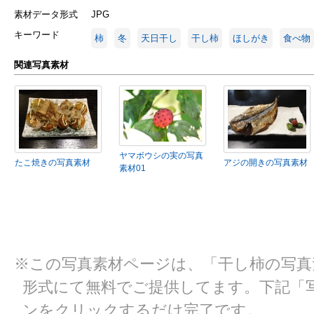
素材データ形式
JPG
キーワード
柿
冬
天日干し
干し柿
ほしがき
食べ物
関連写真素材
ヤマボウシの実の写真
たこ焼きの写真素材
アジの開きの写真素材
素材01
※この写真素材ページは、「干し柿の写真素
形式にて無料でご提供してます。下記「
ンをクリックするだけ完了です。