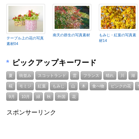
南天の群生の写真素材
もみじ・紅葉の写真素
テーブル上の花の写真
材14
素材04
*
ピックアップキーワード
夏
街並み
スコットランド
雲
フランス
晴れ
川
湖
椛
モミジ
紅葉
もみじ
山
木
食べ物
ピンクの花
9月
10月
緑
秋
外国
花
スポンサーリンク