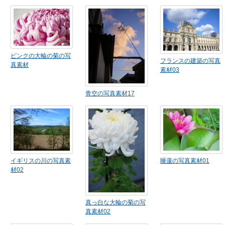
ピンクの大輪の菊の写
フランスの建築の写真
真素材
素材03
青空の写真素材17
イギリスの川の写真素
睡蓮の写真素材01
材02
真っ白な大輪の菊の写
真素材02