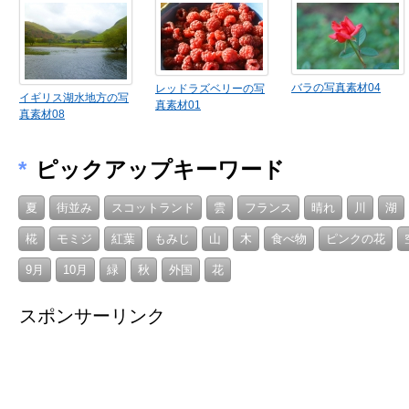
バラの写真素材04
レッドラズベリーの写
イギリス湖水地方の写
真素材01
真素材08
*
ピックアップキーワード
夏
街並み
スコットランド
雲
フランス
晴れ
川
湖
椛
モミジ
紅葉
もみじ
山
木
食べ物
ピンクの花
9月
10月
緑
秋
外国
花
スポンサーリンク