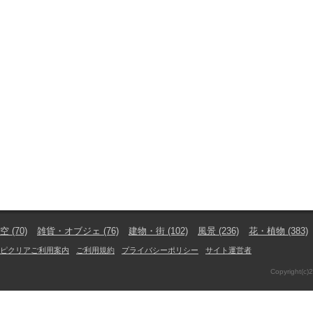
空
(70)
雑貨・オブジェ
(76)
建物・街
(102)
風景
(236)
花・植物
(383)
ピクリアご利用案内
ご利用規約
プライバシーポリシー
サイト運営者
Copyright(c