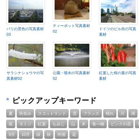
ティーポット写真素材
パリの景色の写真素材
ドイツのビル街の写真
02
03
素材
サラシナショウマの写
公園・噴水の写真素材
紅葉した桜の葉の写真
真素材02
02
素材
*
ピックアップキーワード
夏
街並み
スコットランド
雲
フランス
晴れ
川
湖
椛
モミジ
紅葉
もみじ
山
木
食べ物
ピンクの花
9月
10月
緑
秋
外国
花