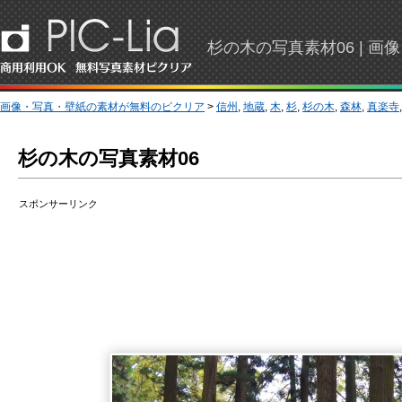
杉の木の写真素材06 | 
画像・写真・壁紙の素材が無料のピクリア
>
信州
,
地蔵
,
木
,
杉
,
杉の木
,
森林
,
真楽寺
杉の木の写真素材06
スポンサーリンク