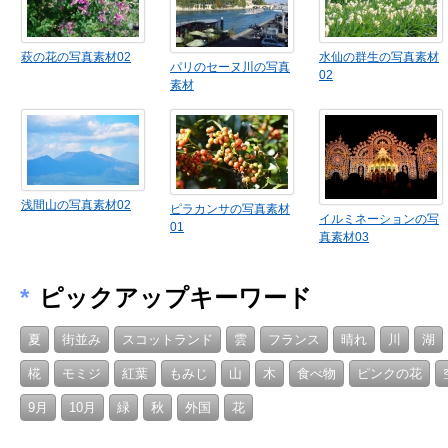
萩の花の写真素材02
水仙の群生の写真素材
パリのセーヌ川の写真
02
素材
浅間山の写真素材02
ピラカンサの写真素材
イルミネーションの写
01
真素材03
*
ピックアップキーワード
夏
街並み
スコットランド
雲
フランス
晴れ
川
湖
椛
モミジ
紅葉
もみじ
山
木
食べ物
ピンクの花
9月
10月
緑
秋
外国
花