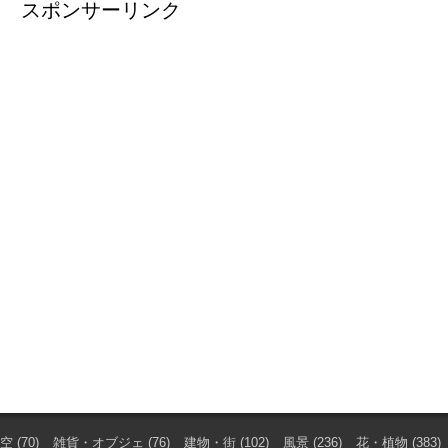
スポンサーリンク
空
(70)
雑貨・オブジェ
(76)
建物・街
(102)
風景
(236)
花・植物
(383)