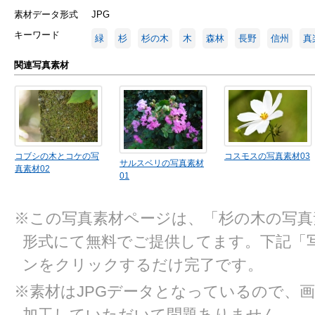
素材データ形式
JPG
キーワード
緑
杉
杉の木
木
森林
長野
信州
真
関連写真素材
コブシの木とコケの写
コスモスの写真素材03
サルスベリの写真素材
真素材02
01
※この写真素材ページは、「杉の木の写真素
形式にて無料でご提供してます。下記「
ンをクリックするだけ完了です。
※素材はJPGデータとなっているので、
加工していただいて問題ありません。