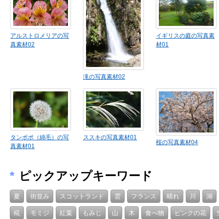
アルストロメリアの写
イギリスの庭の写真素
真素材02
材01
滝の写真素材02
タンポポ（綿毛）の写
ススキの写真素材01
桜の写真素材04
真素材01
*
ピックアップキーワード
夏
街並み
スコットランド
雲
フランス
晴れ
川
湖
椛
モミジ
紅葉
もみじ
山
木
食べ物
ピンクの花