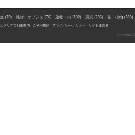
空
(70)
雑貨・オブジェ
(76)
建物・街
(102)
風景
(236)
花・植物
(383)
ピクリアご利用案内
ご利用規約
プライバシーポリシー
サイト運営者
Copyright(c