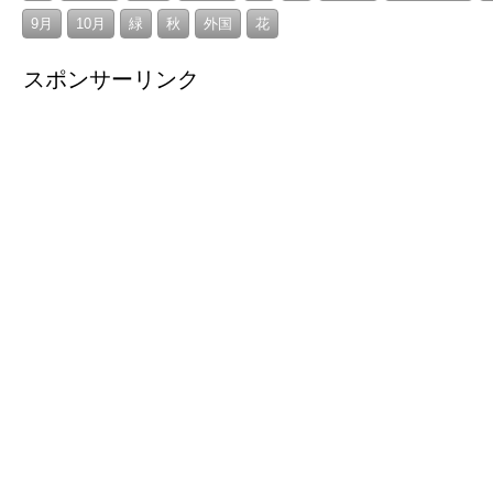
9月
10月
緑
秋
外国
花
スポンサーリンク