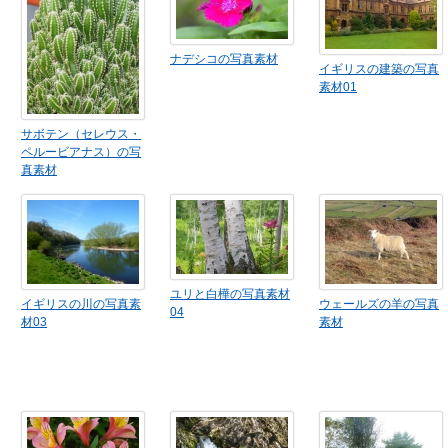
ナデシコの写真素材
イギリスの建築の写真
素材01
サボテン（セレウス・
ペルービアナス）の写
真素材
ユリと白樺の写真素材
イギリスの川の写真素
ウェールズの羊の写真
04
材03
素材