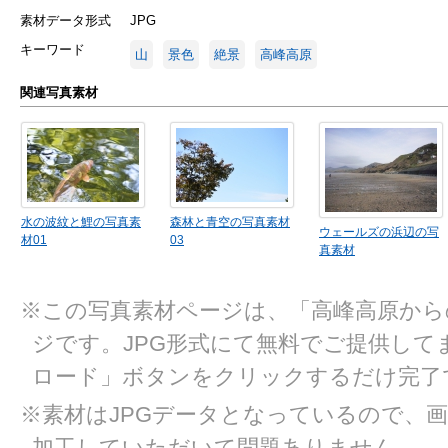
素材データ形式
JPG
キーワード
山
景色
絶景
高峰高原
関連写真素材
水の波紋と鯉の写真素
森林と青空の写真素材
ウェールズの浜辺の写
材01
03
真素材
※この写真素材ページは、「高峰高原から
ジです。JPG形式にて無料でご提供して
ロード」ボタンをクリックするだけ完了
※素材はJPGデータとなっているので、
加工していただいて問題ありません。