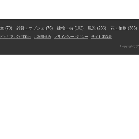
空
(70)
雑貨・オブジェ
(76)
建物・街
(102)
風景
(236)
花・植物
(383)
ピクリアご利用案内
ご利用規約
プライバシーポリシー
サイト運営者
Copyright(c