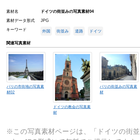
素材名
ドイツの街並みの写真素材04
素材データ形式
JPG
キーワード
外国
街並み
道路
ドイツ
関連写真素材
パリの市街地の写真素
パリの街並みの写真素
材02
材
ドイツの教会の写真素
材
※この写真素材ページは、「ドイツの街並