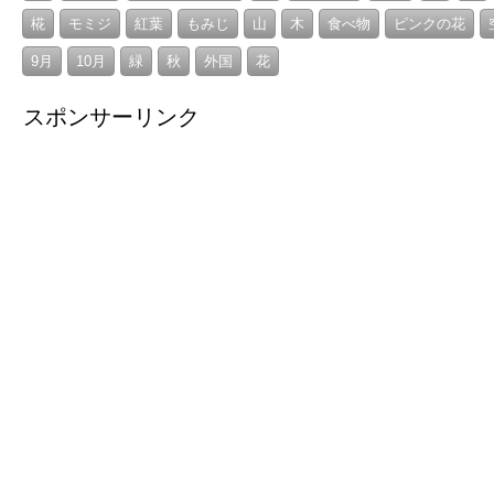
椛
モミジ
紅葉
もみじ
山
木
食べ物
ピンクの花
9月
10月
緑
秋
外国
花
スポンサーリンク