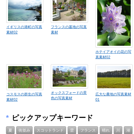
イギリスの港町の写真
フランスの墓地の写真
素材02
素材
ホテイアオイの花の写
真素材02
オックスフォードの景
コスモスの群生の写真
広大な農地の写真素材
色の写真素材
素材02
01
*
ピックアップキーワード
夏
街並み
スコットランド
雲
フランス
晴れ
川
湖