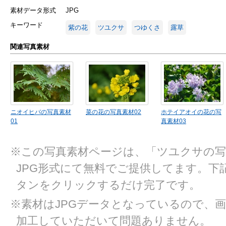
素材データ形式
JPG
キーワード
紫の花
ツユクサ
つゆくさ
露草
関連写真素材
ニオイヒバの写真素材
菜の花の写真素材02
ホテイアオイの花の写
01
真素材03
※この写真素材ページは、「ツユクサの写
JPG形式にて無料でご提供してます。下
タンをクリックするだけ完了です。
※素材はJPGデータとなっているので、
加工していただいて問題ありません。