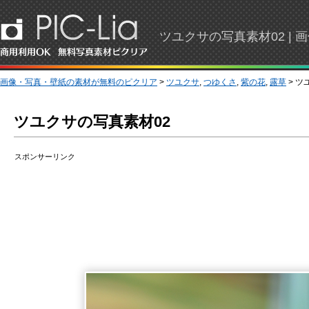
ツユクサの写真素材02 |
画像・写真・壁紙の素材が無料のピクリア
>
ツユクサ
,
つゆくさ
,
紫の花
,
露草
> ツ
ツユクサの写真素材02
スポンサーリンク