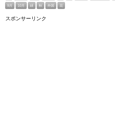
9月
10月
緑
秋
外国
花
スポンサーリンク