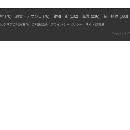
空
(70)
雑貨・オブジェ
(76)
建物・街
(102)
風景
(236)
花・植物
(383)
ピクリアご利用案内
ご利用規約
プライバシーポリシー
サイト運営者
Copyright(c