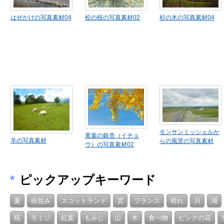
はぜかけの写真素材04
松の枝の写真素材02
杉の木の写真素材04
モンサンミッシェルか
黄葉の銀杏（イチョ
羊の写真素材
らの風景の写真素材
ウ）の写真素材02
*
ピックアップキーワード
夏
街並み
スコットランド
雲
フランス
晴れ
川
湖
椛
モミジ
紅葉
もみじ
山
木
食べ物
ピンクの花