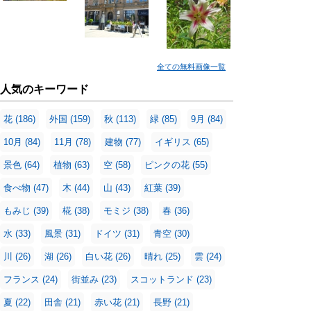
全ての無料画像一覧
人気のキーワード
花
(186)
外国
(159)
秋
(113)
緑
(85)
9月
(84)
10月
(84)
11月
(78)
建物
(77)
イギリス
(65)
景色
(64)
植物
(63)
空
(58)
ピンクの花
(55)
食べ物
(47)
木
(44)
山
(43)
紅葉
(39)
もみじ
(39)
椛
(38)
モミジ
(38)
春
(36)
水
(33)
風景
(31)
ドイツ
(31)
青空
(30)
川
(26)
湖
(26)
白い花
(26)
晴れ
(25)
雲
(24)
フランス
(24)
街並み
(23)
スコットランド
(23)
夏
(22)
田舎
(21)
赤い花
(21)
長野
(21)