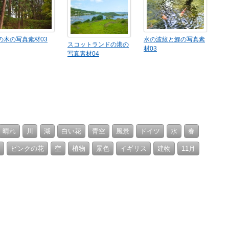
の木の写真素材03
水の波紋と鯉の写真素
スコットランドの港の
材03
写真素材04
晴れ
川
湖
白い花
青空
風景
ドイツ
水
春
ピンクの花
空
植物
景色
イギリス
建物
11月