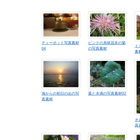
ティーポット写真素材
ピンクの糸状花弁の菊
イ
04
の写真素材
素
海からの初日の出の写
葉と水滴の写真素材02
真素材
オ
真