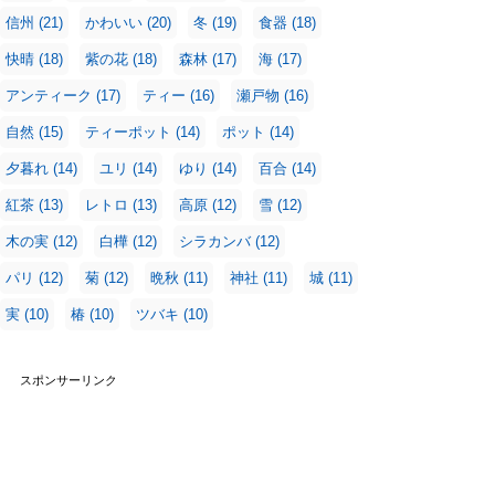
信州
(21)
かわいい
(20)
冬
(19)
食器
(18)
快晴
(18)
紫の花
(18)
森林
(17)
海
(17)
アンティーク
(17)
ティー
(16)
瀬戸物
(16)
自然
(15)
ティーポット
(14)
ポット
(14)
夕暮れ
(14)
ユリ
(14)
ゆり
(14)
百合
(14)
紅茶
(13)
レトロ
(13)
高原
(12)
雪
(12)
木の実
(12)
白樺
(12)
シラカンバ
(12)
パリ
(12)
菊
(12)
晩秋
(11)
神社
(11)
城
(11)
実
(10)
椿
(10)
ツバキ
(10)
スポンサーリンク