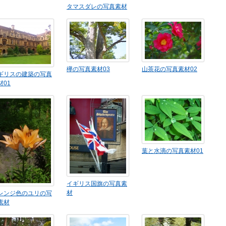
タマスダレの写真素材
欅の写真素材03
山茶花の写真素材02
ギリスの建築の写真
材01
葉と水滴の写真素材01
イギリス国旗の写真素
材
レンジ色のユリの写
素材