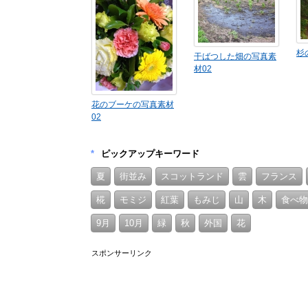
杉
干ばつした畑の写真素
材02
花のブーケの写真素材
02
*
ピックアップキーワード
夏
街並み
スコットランド
雲
フランス
椛
モミジ
紅葉
もみじ
山
木
食べ物
9月
10月
緑
秋
外国
花
スポンサーリンク