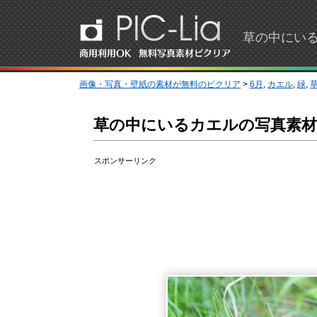
草の中にいる
画像・写真・壁紙の素材が無料のピクリア
>
6月
,
カエル
,
緑
,
草の中にいるカエルの写真素材
スポンサーリンク