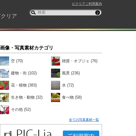
ピクリアご利用案内
ピクリア
画像・写真素材カテゴリ
空
(70)
雑貨・オブジェ
(76)
建物・街
(102)
風景
(236)
花・植物
(383)
水
(72)
生き物・動物
(32)
食べ物
(58)
その他
(52)
全ての写真素材一覧