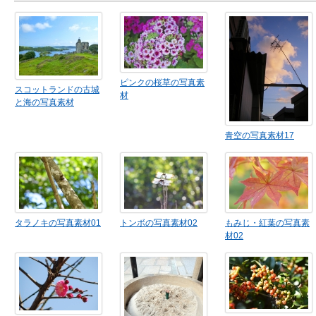
ピンクの桜草の写真素
スコットランドの古城
材
と海の写真素材
青空の写真素材17
タラノキの写真素材01
トンボの写真素材02
もみじ・紅葉の写真素
材02