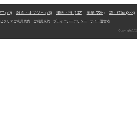
空
(70)
雑貨・オブジェ
(76)
建物・街
(102)
風景
(236)
花・植物
(383)
ピクリアご利用案内
ご利用規約
プライバシーポリシー
サイト運営者
Copyright(c