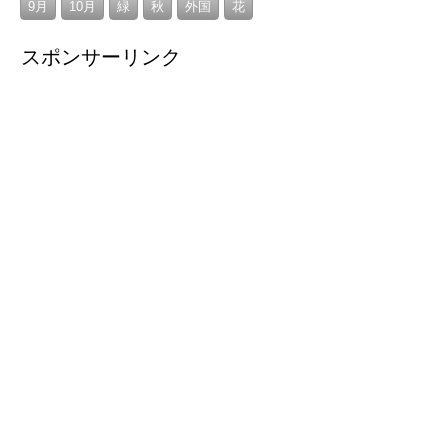
9月
10月
緑
秋
外国
花
スポンサーリンク