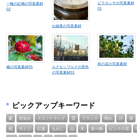
ピラカンサの写真素材
一輪の紅梅の写真素材
01
02
お線香の写真素材
柊の花の写真素材
椿の写真素材05
ルクセンブルクの景色
の写真素材01
*
ピックアップキーワード
夏
街並み
スコットランド
雲
フランス
晴れ
川
湖
椛
モミジ
紅葉
もみじ
山
木
食べ物
ピンクの花