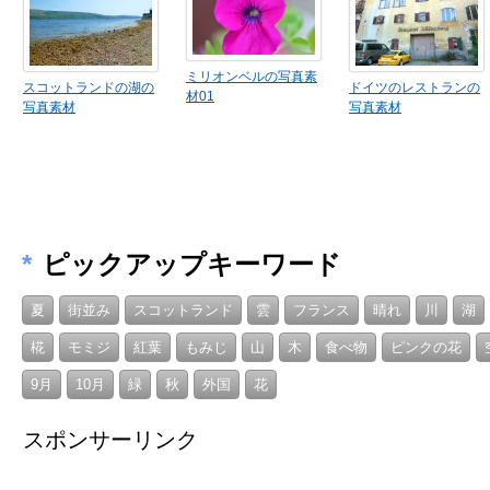
ミリオンベルの写真素
スコットランドの湖の
ドイツのレストランの
材01
写真素材
写真素材
*
ピックアップキーワード
夏
街並み
スコットランド
雲
フランス
晴れ
川
湖
椛
モミジ
紅葉
もみじ
山
木
食べ物
ピンクの花
9月
10月
緑
秋
外国
花
スポンサーリンク