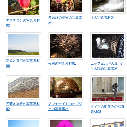
多民族の置物の写真素
滝の写真素材04
アブチロンの写真素材
材
03
高原と青空の写真素材
夜桜の写真素材01
エッフェル塔の真下か
06
らの眺め写真素材
茅葺き屋根の写真素材
アンモナイトのオブジ
ドイツの街並みの写真
02
ェの写真素材
素材08