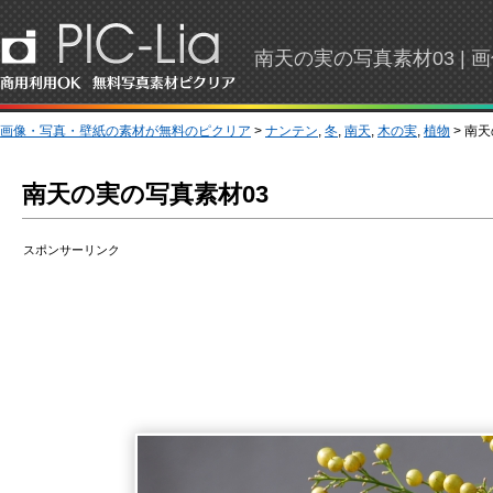
南天の実の写真素材03 |
画像・写真・壁紙の素材が無料のピクリア
>
ナンテン
,
冬
,
南天
,
木の実
,
植物
> 南
南天の実の写真素材03
スポンサーリンク