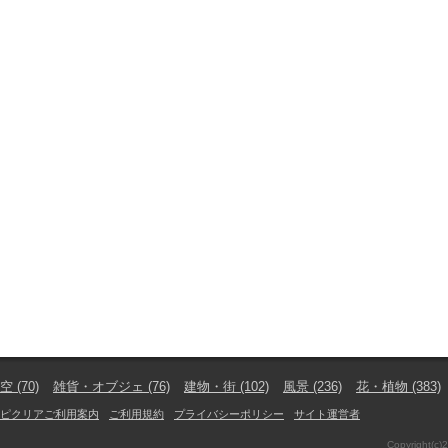
空
(70)
雑貨・オブジェ
(76)
建物・街
(102)
風景
(236)
花・植物
(383)
ピクリアご利用案内
ご利用規約
プライバシーポリシー
サイト運営者
Copyright(c