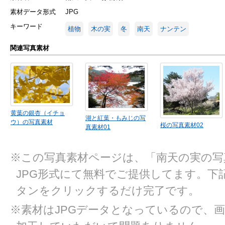
素材データ形式
JPG
キーワード
植物
木の実
冬
南天
ナンテン
関連写真素材
黄葉の銀杏（イチョ
湖と紅葉・もみじの写
ウ）の写真素材
桜の写真素材02
真素材01
※この写真素材ページは、「南天の実の写
JPG形式にて無料でご提供してます。下
タンをクリックするだけ完了です。
※素材はJPGデータとなっているので、