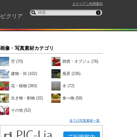
ピクリアご利用案内
のピクリア
画像・写真素材カテゴリ
空
(70)
雑貨・オブジェ
(76)
建物・街
(102)
風景
(236)
花・植物
(383)
水
(72)
生き物・動物
(32)
食べ物
(58)
その他
(52)
全ての写真素材一覧