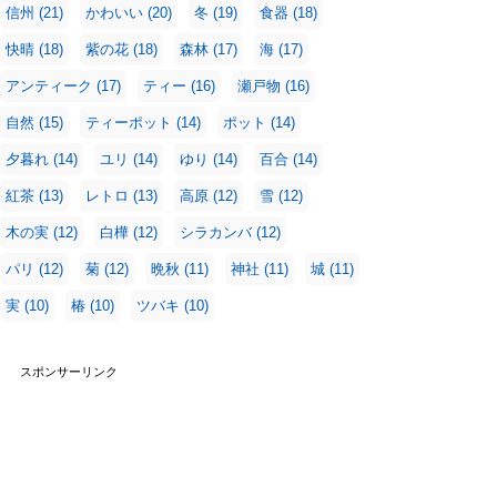
信州
(21)
かわいい
(20)
冬
(19)
食器
(18)
快晴
(18)
紫の花
(18)
森林
(17)
海
(17)
アンティーク
(17)
ティー
(16)
瀬戸物
(16)
自然
(15)
ティーポット
(14)
ポット
(14)
夕暮れ
(14)
ユリ
(14)
ゆり
(14)
百合
(14)
紅茶
(13)
レトロ
(13)
高原
(12)
雪
(12)
木の実
(12)
白樺
(12)
シラカンバ
(12)
パリ
(12)
菊
(12)
晩秋
(11)
神社
(11)
城
(11)
実
(10)
椿
(10)
ツバキ
(10)
スポンサーリンク