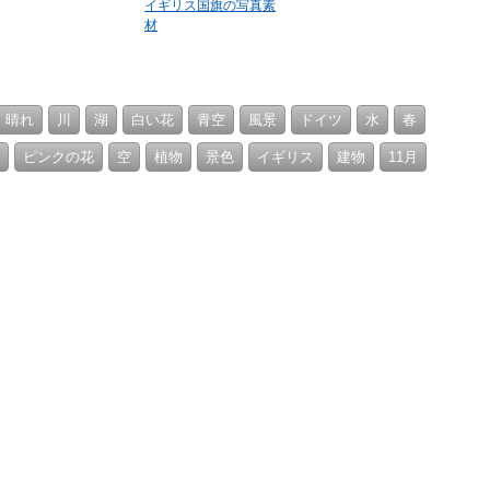
イギリス国旗の写真素
材
晴れ
川
湖
白い花
青空
風景
ドイツ
水
春
ピンクの花
空
植物
景色
イギリス
建物
11月