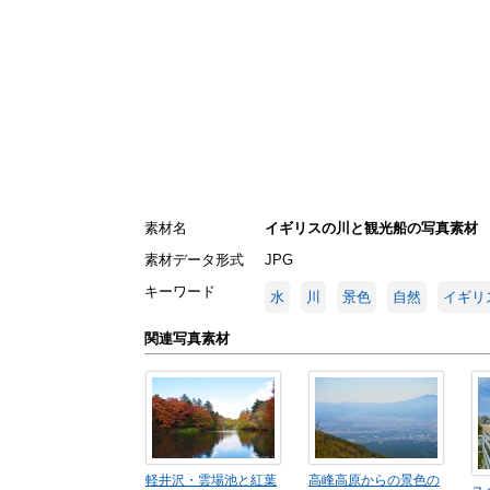
素材名
イギリスの川と観光船の写真素材
素材データ形式
JPG
キーワード
水
川
景色
自然
イギリ
関連写真素材
軽井沢・雲場池と紅葉
高峰高原からの景色の