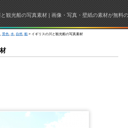
川と観光船の写真素材 | 画像・写真・壁紙の素材が無料
川
,
景色
,
水
,
自然
,
船
> イギリスの川と観光船の写真素材
材