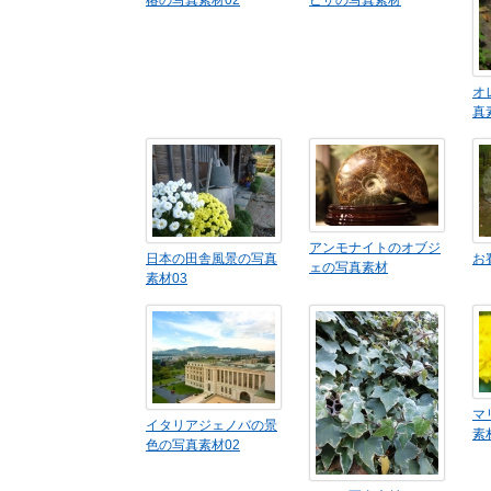
椿の写真素材02
ピザの写真素材
オ
真
アンモナイトのオブジ
日本の田舎風景の写真
お
ェの写真素材
素材03
マ
イタリアジェノバの景
素
色の写真素材02