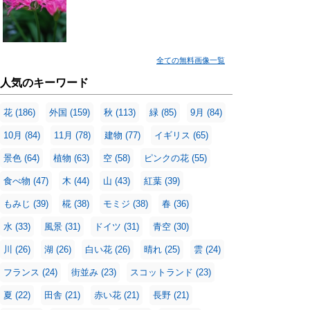
全ての無料画像一覧
人気のキーワード
花
(186)
外国
(159)
秋
(113)
緑
(85)
9月
(84)
10月
(84)
11月
(78)
建物
(77)
イギリス
(65)
景色
(64)
植物
(63)
空
(58)
ピンクの花
(55)
食べ物
(47)
木
(44)
山
(43)
紅葉
(39)
もみじ
(39)
椛
(38)
モミジ
(38)
春
(36)
水
(33)
風景
(31)
ドイツ
(31)
青空
(30)
川
(26)
湖
(26)
白い花
(26)
晴れ
(25)
雲
(24)
フランス
(24)
街並み
(23)
スコットランド
(23)
夏
(22)
田舎
(21)
赤い花
(21)
長野
(21)