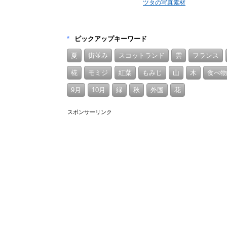
ツタの写真素材
*
ピックアップキーワード
夏
街並み
スコットランド
雲
フランス
椛
モミジ
紅葉
もみじ
山
木
食べ物
9月
10月
緑
秋
外国
花
スポンサーリンク