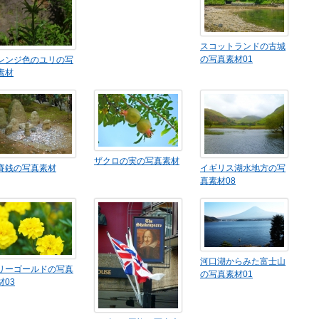
スコットランドの古城
の写真素材01
レンジ色のユリの写
素材
ザクロの実の写真素材
賽銭の写真素材
イギリス湖水地方の写
真素材08
河口湖からみた富士山
リーゴールドの写真
の写真素材01
材03