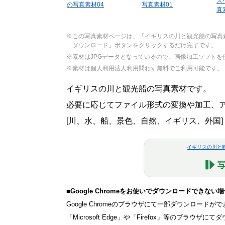
ス
の写真素材04
写真素材01
真
※この写真素材ページは、「イギリスの川と観光船の写真
ダウンロード」ボタンをクリックするだけ完了です。
※素材はJPGデータとなっているので、画像加工ソフト
※素材は個人利用法人利用問わず無料でご利用可能です。
イギリスの川と観光船の写真素材です。
必要に応じてファイル形式の変換や加工、アレ
[川、水、船、景色、自然、イギリス、外国]
イギリスの川
■Google Chromeをお使いでダウンロードできない
Google Chromeのブラウザにて一部ダウンロー
「Microsoft Edge」や「Firefox」等のブラ