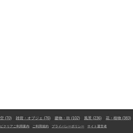
空
(70)
雑貨・オブジェ
(76)
建物・街
(102)
風景
(236)
花・植物
(383)
ピクリアご利用案内
ご利用規約
プライバシーポリシー
サイト運営者