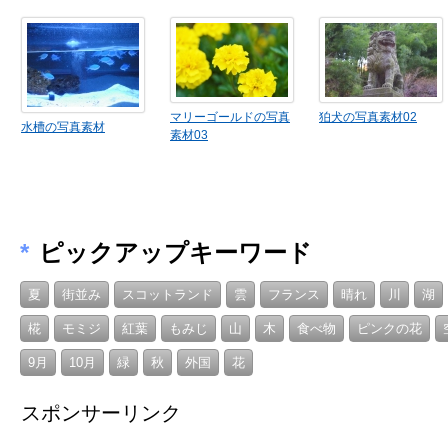
マリーゴールドの写真
狛犬の写真素材02
水槽の写真素材
素材03
*
ピックアップキーワード
夏
街並み
スコットランド
雲
フランス
晴れ
川
湖
椛
モミジ
紅葉
もみじ
山
木
食べ物
ピンクの花
9月
10月
緑
秋
外国
花
スポンサーリンク