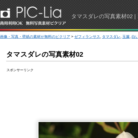
タマスダレの写真素材02 
画像・写真・壁紙の素材が無料のピクリア
>
ゼフィランサス
,
タマスダレ
,
玉簾
,
白
タマスダレの写真素材02
スポンサーリンク