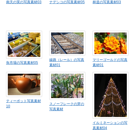
南天の実の写真素材03
ナデシコの写真素材05
林道の写真素材03
線路（レール）の写真
マリーゴールドの写真
魚市場の写真素材05
素材01
素材01
ティーポット写真素材
スノーフレークの芽の
10
写真素材
イルミネーションの写
真素材04