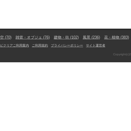
空
(70)
雑貨・オブジェ
(76)
建物・街
(102)
風景
(236)
花・植物
(383)
ピクリアご利用案内
ご利用規約
プライバシーポリシー
サイト運営者
Copyright(c