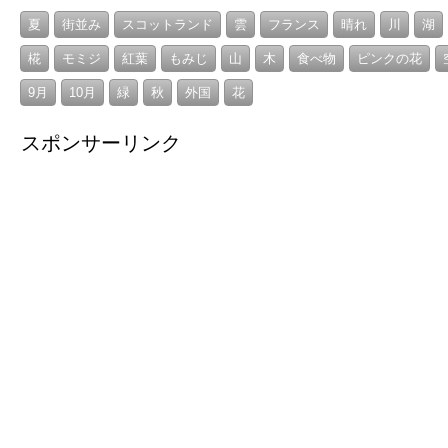
夏
街並み
スコットランド
雲
フランス
晴れ
川
湖
椛
モミジ
紅葉
もみじ
山
木
食べ物
ピンクの花
9月
10月
緑
秋
外国
花
スポンサーリンク