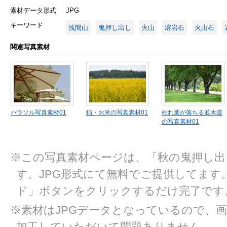
素材データ形式
JPG
キーワード
浅間山
鬼押し出し
火山
溶岩石
火山石
関連写真素材
パラソル写真素材01
稲・お米の写真素材01
枯れ葉が落ちる並木道
の写真素材01
※この写真素材ページは、「秋の鬼押し出
す。JPG形式にて無料でご提供してます
ド」ボタンをクリックするだけ完了です
※素材はJPGデータとなっているので、
加工していただいて問題ありません。