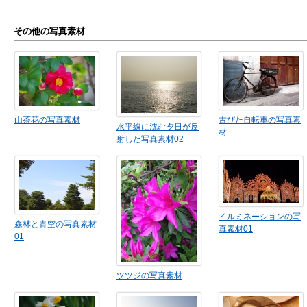
その他の写真素材
山茶花の写真素材
古びた自転車の写真素
水平線に沈む夕日が反
材
射した写真素材02
イルミネーションの写
森林と青空の写真素材
真素材01
01
ツツジの写真素材