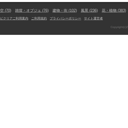
空
(70)
雑貨・オブジェ
(76)
建物・街
(102)
風景
(236)
花・植物
(383)
ピクリアご利用案内
ご利用規約
プライバシーポリシー
サイト運営者
Copyright(c