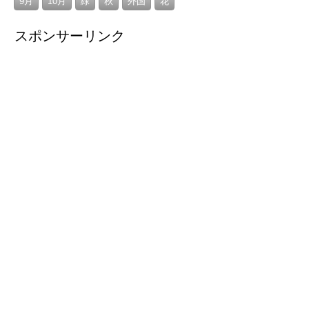
9月
10月
緑
秋
外国
花
スポンサーリンク