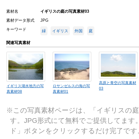
素材名
イギリスの庭の写真素材03
素材データ形式
JPG
キーワード
緑
イギリス
外国
庭
関連写真素材
高原と青空の写真素材
イギリス湖水地方の写
ロサンゼルスの海の写
03
真素材08
真素材01
※この写真素材ページは、「イギリスの庭
す。JPG形式にて無料でご提供してます
ド」ボタンをクリックするだけ完了です