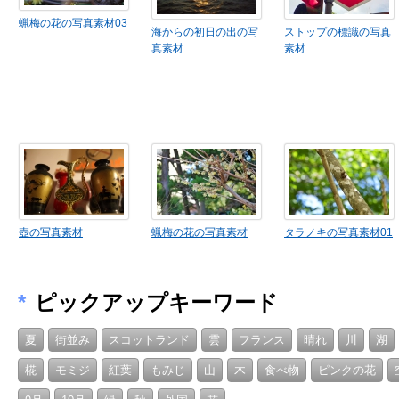
蝋梅の花の写真素材03
海からの初日の出の写
ストップの標識の写真
真素材
素材
壺の写真素材
蝋梅の花の写真素材
タラノキの写真素材01
*
ピックアップキーワード
夏
街並み
スコットランド
雲
フランス
晴れ
川
湖
椛
モミジ
紅葉
もみじ
山
木
食べ物
ピンクの花