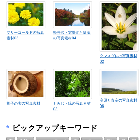
マリーゴールドの写真
軽井沢・雲場池と紅葉
素材03
の写真素材04
タマスダレの写真素材
02
高原と青空の写真素材
椰子の実の写真素材
もみじ・緑の写真素材
06
03
*
ピックアップキーワード