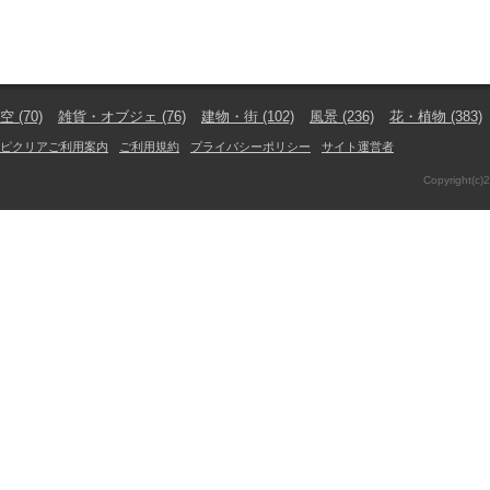
空
(70)
雑貨・オブジェ
(76)
建物・街
(102)
風景
(236)
花・植物
(383)
ピクリアご利用案内
ご利用規約
プライバシーポリシー
サイト運営者
Copyright(c