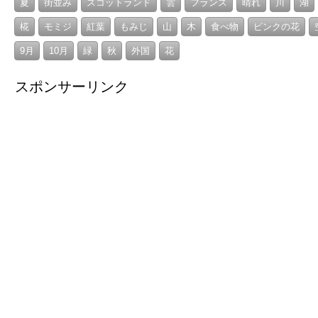
夏
街並み
スコットランド
雲
フランス
晴れ
川
湖
椛
モミジ
紅葉
もみじ
山
木
食べ物
ピンクの花
9月
10月
緑
秋
外国
花
スポンサーリンク