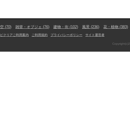
空
(70)
雑貨・オブジェ
(76)
建物・街
(102)
風景
(236)
花・植物
(383)
ピクリアご利用案内
ご利用規約
プライバシーポリシー
サイト運営者
Copyright(c