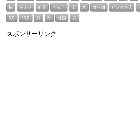
椛
モミジ
紅葉
もみじ
山
木
食べ物
ピンクの花
9月
10月
緑
秋
外国
花
スポンサーリンク