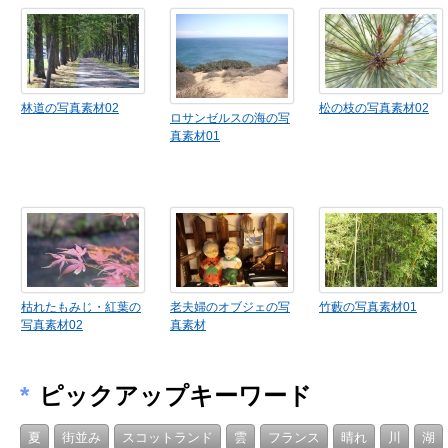
林道の写真素材02
松の枝の写真素材02
ロサンゼルスの海の写
真素材01
枯れたもみじ・紅葉の
老夫婦のオブジェの写
竹藪の写真素材01
写真素材02
真素材
*
ピックアップキーワード
夏
街並み
スコットランド
雲
フランス
晴れ
川
湖