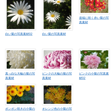
道端に咲く赤い菊の写
真素材
白い菊の写真素材02
白い菊の写真素材
真っ白な大輪の菊の写
ピンクの大輪の菊の写
ピンクの小菊の写真素
真素材
真素材
材02
ポンポン咲きの小菊の
オレンジ色の小菊の写