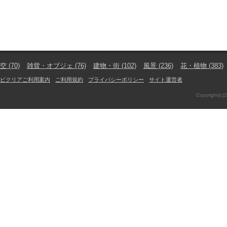
空
(70)
雑貨・オブジェ
(76)
建物・街
(102)
風景
(236)
花・植物
(383)
ピクリアご利用案内
ご利用規約
プライバシーポリシー
サイト運営者
Copyright(c