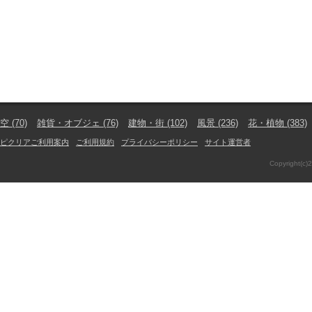
空
(70)
雑貨・オブジェ
(76)
建物・街
(102)
風景
(236)
花・植物
(383)
ピクリアご利用案内
ご利用規約
プライバシーポリシー
サイト運営者
Copyright(c