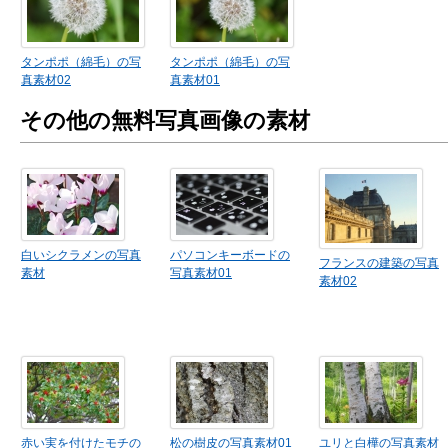
タンポポ（綿毛）の写
タンポポ（綿毛）の写
真素材02
真素材01
その他の無料写真画像の素材
白いシクラメンの写真
パソコンキーボードの
フランスの建築の写真
素材
写真素材01
素材02
赤い実を付けたモチの
松の樹皮の写真素材01
ユリと白樺の写真素材