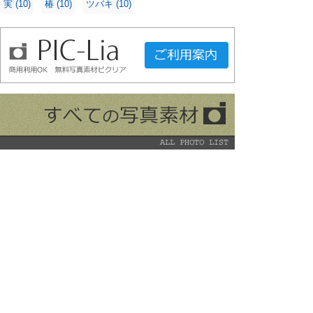
実
(10)
椿
(10)
ツバキ
(10)