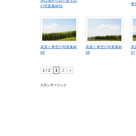
河口湖からみた富士山
青
の写真素材01
高原と青空の写真素材
高原と青空の写真素材
高
09
08
07
1 / 2
1
2
»
スポンサーリンク