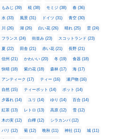
もみじ
(39)
椛
(38)
モミジ
(38)
春
(36)
水
(33)
風景
(31)
ドイツ
(31)
青空
(30)
川
(26)
湖
(26)
白い花
(26)
晴れ
(25)
雲
(24)
フランス
(24)
街並み
(23)
スコットランド
(23)
夏
(22)
田舎
(21)
赤い花
(21)
長野
(21)
信州
(21)
かわいい
(20)
冬
(19)
食器
(18)
快晴
(18)
紫の花
(18)
森林
(17)
海
(17)
アンティーク
(17)
ティー
(16)
瀬戸物
(16)
自然
(15)
ティーポット
(14)
ポット
(14)
夕暮れ
(14)
ユリ
(14)
ゆり
(14)
百合
(14)
紅茶
(13)
レトロ
(13)
高原
(12)
雪
(12)
木の実
(12)
白樺
(12)
シラカンバ
(12)
パリ
(12)
菊
(12)
晩秋
(11)
神社
(11)
城
(11)