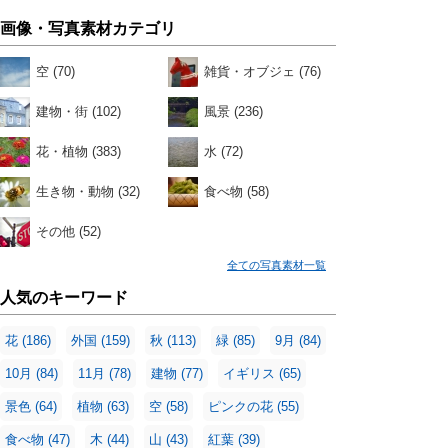
画像・写真素材カテゴリ
空
(70)
雑貨・オブジェ
(76)
建物・街
(102)
風景
(236)
花・植物
(383)
水
(72)
生き物・動物
(32)
食べ物
(58)
その他
(52)
全ての写真素材一覧
人気のキーワード
花
(186)
外国
(159)
秋
(113)
緑
(85)
9月
(84)
10月
(84)
11月
(78)
建物
(77)
イギリス
(65)
景色
(64)
植物
(63)
空
(58)
ピンクの花
(55)
食べ物
(47)
木
(44)
山
(43)
紅葉
(39)