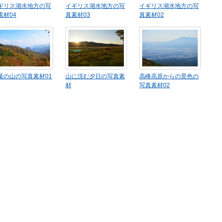
ギリス湖水地方の写
イギリス湖水地方の写
イギリス湖水地方の写
素材04
真素材03
真素材02
葉の山の写真素材01
山に沈む夕日の写真素
高峰高原からの景色の
材
写真素材02