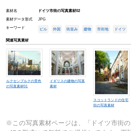
素材名
ドイツ市街の写真素材02
素材データ形式
JPG
キーワード
ビル
外国
街並み
建物
市街地
ドイツ
関連写真素材
ルクセンブルクの景色
イギリスの建物の写真
の写真素材01
素材
スコットランドの住宅
街の写真素材
※この写真素材ページは、「ドイツ市街の