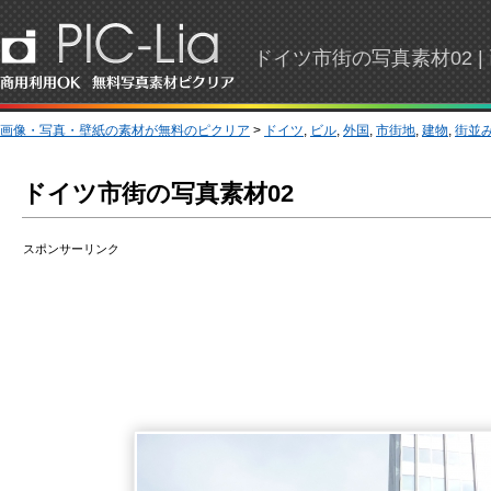
ドイツ市街の写真素材02
画像・写真・壁紙の素材が無料のピクリア
>
ドイツ
,
ビル
,
外国
,
市街地
,
建物
,
街並
ドイツ市街の写真素材02
スポンサーリンク