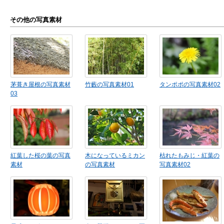
その他の写真素材
茅葺き屋根の写真素材
竹藪の写真素材01
タンポポの写真素材02
03
紅葉した桜の葉の写真
木になっているミカン
枯れたもみじ・紅葉の
素材
の写真素材
写真素材02