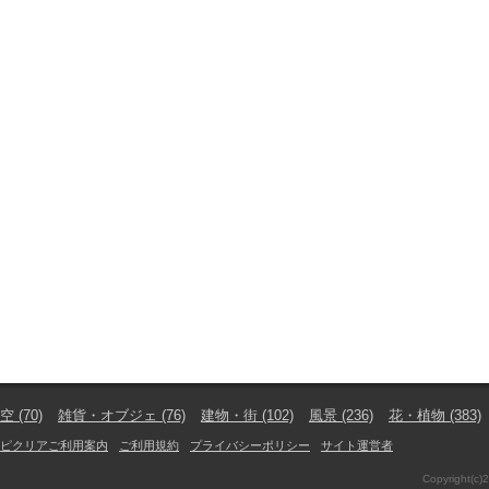
空
(70)
雑貨・オブジェ
(76)
建物・街
(102)
風景
(236)
花・植物
(383)
ピクリアご利用案内
ご利用規約
プライバシーポリシー
サイト運営者
Copyright(c