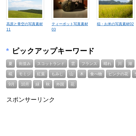
高原と青空の写真素材
ティーポット写真素材
稲・お米の写真素材02
11
03
*
ピックアップキーワード
夏
街並み
スコットランド
雲
フランス
晴れ
川
湖
椛
モミジ
紅葉
もみじ
山
木
食べ物
ピンクの花
9月
10月
緑
秋
外国
花
スポンサーリンク