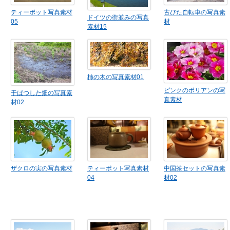
ティーポット写真素材
古びた自転車の写真素
ドイツの街並みの写真
05
材
素材15
柿の木の写真素材01
ピンクのポリアンの写
干ばつした畑の写真素
真素材
材02
ザクロの実の写真素材
ティーポット写真素材
中国茶セットの写真素
04
材02