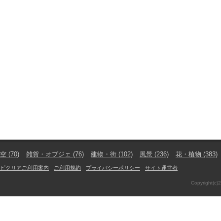
空
(70)
雑貨・オブジェ
(76)
建物・街
(102)
風景
(236)
花・植物
(383)
ピクリアご利用案内
ご利用規約
プライバシーポリシー
サイト運営者
Copyright(c