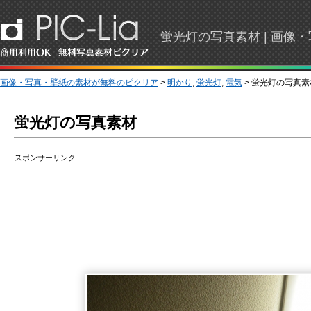
蛍光灯の写真素材 | 画
画像・写真・壁紙の素材が無料のピクリア
>
明かり
,
蛍光灯
,
電気
> 蛍光灯の写真素
蛍光灯の写真素材
スポンサーリンク