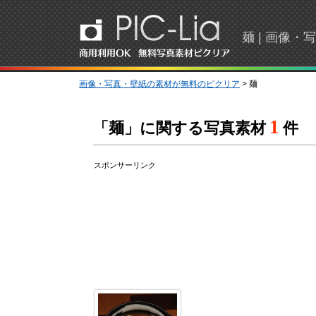
麺 | 画像
画像・写真・壁紙の素材が無料のピクリア
> 麺
1
「麺」に関する写真素材
件
スポンサーリンク