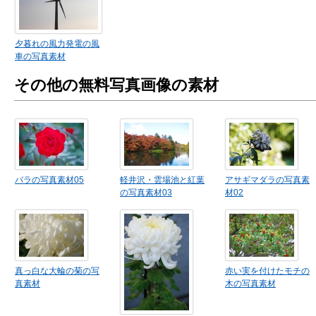
夕暮れの風力発電の風
車の写真素材
その他の無料写真画像の素材
バラの写真素材05
軽井沢・雲場池と紅葉
アサギマダラの写真素
の写真素材03
材02
真っ白な大輪の菊の写
赤い実を付けたモチの
真素材
木の写真素材