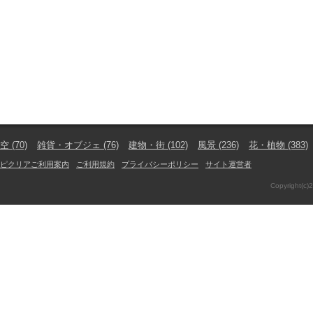
空
(70)
雑貨・オブジェ
(76)
建物・街
(102)
風景
(236)
花・植物
(383)
ピクリアご利用案内
ご利用規約
プライバシーポリシー
サイト運営者
Copyright(c