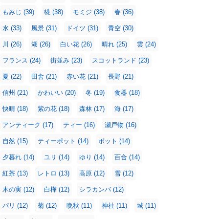
もみじ
(39)
椛
(38)
モミジ
(38)
春
(36)
水
(33)
風景
(31)
ドイツ
(31)
青空
(30)
川
(26)
湖
(26)
白い花
(26)
晴れ
(25)
雲
(24)
フランス
(24)
街並み
(23)
スコットランド
(23)
夏
(22)
田舎
(21)
赤い花
(21)
長野
(21)
信州
(21)
かわいい
(20)
冬
(19)
食器
(18)
快晴
(18)
紫の花
(18)
森林
(17)
海
(17)
アンティーク
(17)
ティー
(16)
瀬戸物
(16)
自然
(15)
ティーポット
(14)
ポット
(14)
夕暮れ
(14)
ユリ
(14)
ゆり
(14)
百合
(14)
紅茶
(13)
レトロ
(13)
高原
(12)
雪
(12)
木の実
(12)
白樺
(12)
シラカンバ
(12)
パリ
(12)
菊
(12)
晩秋
(11)
神社
(11)
城
(11)