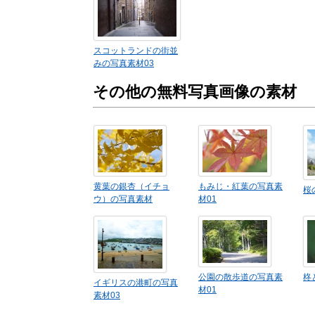
スコットランドの街並
みの写真素材03
その他の無料写真画像の素材
黄葉の銀杏（イチョ
もみじ・紅葉の写真素
桜
ウ）の写真素材
材01
公園の散歩道の写真素
柊
イギリスの港町の写真
材01
素材03