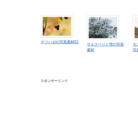
ナツハゼの写真素材02
サルスベリと雪の写真
モ
素材
写
スポンサーリンク