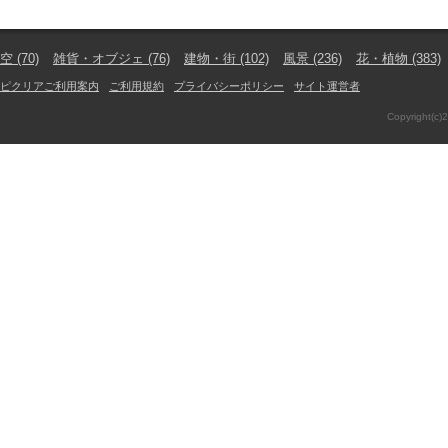
空
(70)
雑貨・オブジェ
(76)
建物・街
(102)
風景
(236)
花・植物
(383)
ピクリアご利用案内
ご利用規約
プライバシーポリシー
サイト運営者
Copyright(c