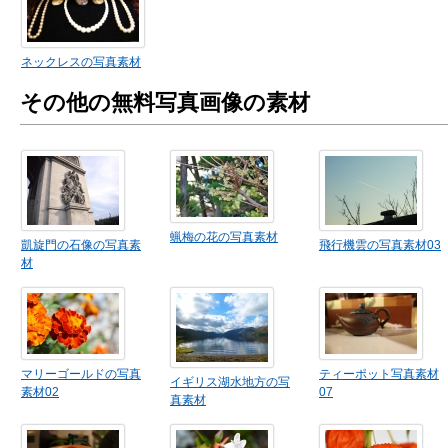
ネックレスの写真素材
その他の無料写真画像の素材
蝋梅の花の写真素材
凱旋門の石像の写真素
飛行機雲の写真素材03
材
マリーゴールドの写真
ティーポット写真素材
イギリス湖水地方の写
素材02
07
真素材