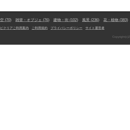
空
(70)
雑貨・オブジェ
(76)
建物・街
(102)
風景
(236)
花・植物
(383)
ピクリアご利用案内
ご利用規約
プライバシーポリシー
サイト運営者
Copyright(c