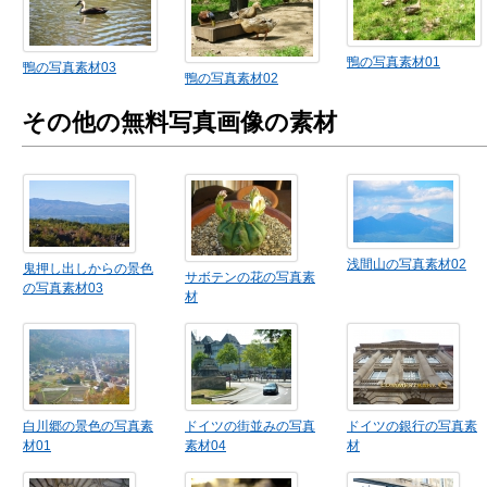
鴨の写真素材01
鴨の写真素材03
鴨の写真素材02
その他の無料写真画像の素材
浅間山の写真素材02
鬼押し出しからの景色
サボテンの花の写真素
の写真素材03
材
白川郷の景色の写真素
ドイツの街並みの写真
ドイツの銀行の写真素
材01
素材04
材