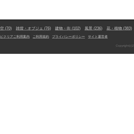
空
(70)
雑貨・オブジェ
(76)
建物・街
(102)
風景
(236)
花・植物
(383)
ピクリアご利用案内
ご利用規約
プライバシーポリシー
サイト運営者
Copyright(c