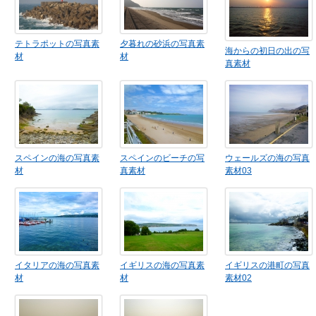
テトラポットの写真素
夕暮れの砂浜の写真素
海からの初日の出の写
材
材
真素材
スペインの海の写真素
スペインのビーチの写
ウェールズの海の写真
材
真素材
素材03
イタリアの海の写真素
イギリスの海の写真素
イギリスの港町の写真
材
材
素材02