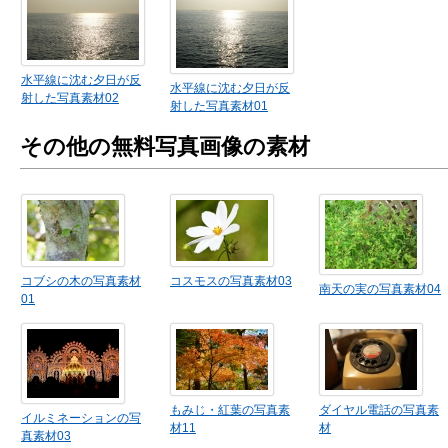
水平線に沈む夕日が反
水平線に沈む夕日が反
射した写真素材02
射した写真素材01
その他の無料写真画像の素材
コブシの木の写真素材
コスモスの写真素材03
南天の実の写真素材04
01
もみじ・紅葉の写真素
ダイヤル電話の写真素
イルミネーションの写
材11
材
真素材03