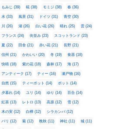
もみじ
(39)
椛
(38)
モミジ
(38)
春
(36)
水
(33)
風景
(31)
ドイツ
(31)
青空
(30)
川
(26)
湖
(26)
白い花
(26)
晴れ
(25)
雲
(24)
フランス
(24)
街並み
(23)
スコットランド
(23)
夏
(22)
田舎
(21)
赤い花
(21)
長野
(21)
信州
(21)
かわいい
(20)
冬
(19)
食器
(18)
快晴
(18)
紫の花
(18)
森林
(17)
海
(17)
アンティーク
(17)
ティー
(16)
瀬戸物
(16)
自然
(15)
ティーポット
(14)
ポット
(14)
夕暮れ
(14)
ユリ
(14)
ゆり
(14)
百合
(14)
紅茶
(13)
レトロ
(13)
高原
(12)
雪
(12)
木の実
(12)
白樺
(12)
シラカンバ
(12)
パリ
(12)
菊
(12)
晩秋
(11)
神社
(11)
城
(11)