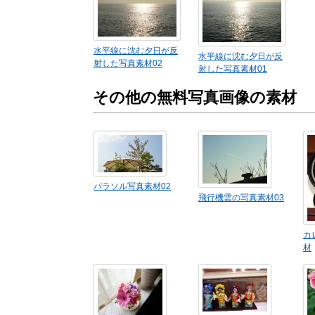
水平線に沈む夕日が反
水平線に沈む夕日が反
射した写真素材02
射した写真素材01
その他の無料写真画像の素材
パラソル写真素材02
飛行機雲の写真素材03
カ
材