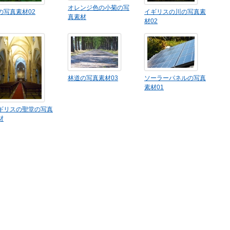
オレンジ色の小菊の写
の写真素材02
イギリスの川の写真素
真素材
材02
林道の写真素材03
ソーラーパネルの写真
素材01
ギリスの聖堂の写真
材