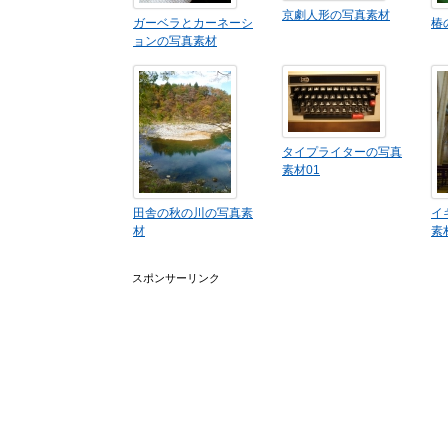
京劇人形の写真素材
ガーベラとカーネーシ
椿
ョンの写真素材
タイプライターの写真
素材01
田舎の秋の川の写真素
イ
材
素
スポンサーリンク