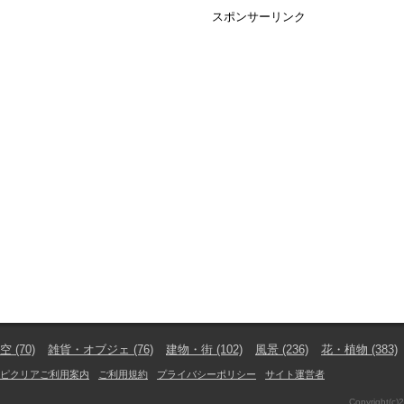
スポンサーリンク
空
(70)
雑貨・オブジェ
(76)
建物・街
(102)
風景
(236)
花・植物
(383)
ピクリアご利用案内
ご利用規約
プライバシーポリシー
サイト運営者
Copyright(c