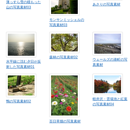
薄っすら雪の積もった
あさりの写真素材
山の写真素材03
モンサンミッシェルの
写真素材03
森林の写真素材02
ウェールズの港町の写
水平線に沈む夕日が反
真素材
射した写真素材01
軽井沢・雲場池と紅葉
鴨の写真素材02
の写真素材04
百日草畑の写真素材