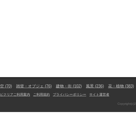
空
(70)
雑貨・オブジェ
(76)
建物・街
(102)
風景
(236)
花・植物
(383)
ピクリアご利用案内
ご利用規約
プライバシーポリシー
サイト運営者
Copyright(c