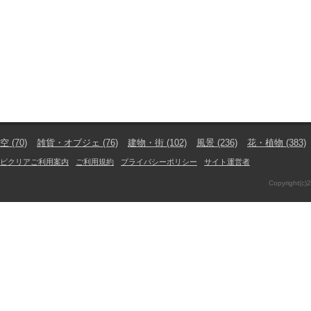
空
(70)
雑貨・オブジェ
(76)
建物・街
(102)
風景
(236)
花・植物
(383)
ピクリアご利用案内
ご利用規約
プライバシーポリシー
サイト運営者
Copyright(c