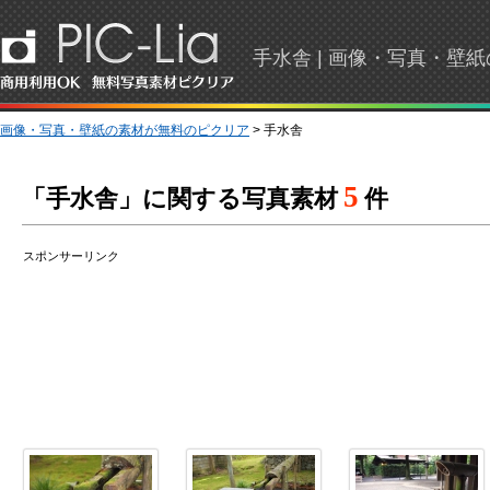
手水舎 | 画像・写真・壁
画像・写真・壁紙の素材が無料のピクリア
> 手水舎
5
「手水舎」に関する写真素材
件
スポンサーリンク