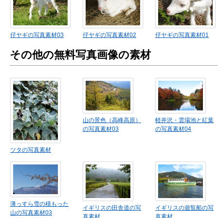
仔ヤギの写真素材03
仔ヤギの写真素材02
仔ヤギの写真素材01
その他の無料写真画像の素材
山の景色（高峰高原）
軽井沢・雲場池と紅葉
の写真素材03
の写真素材04
ツタの写真素材
薄っすら雪の積もった
イギリスの田舎道の写
イギリスの遊覧船の写
山の写真素材03
真素材
真素材