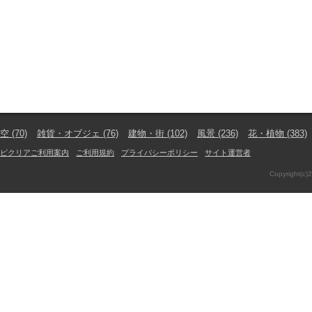
空
(70)
雑貨・オブジェ
(76)
建物・街
(102)
風景
(236)
花・植物
(383)
ピクリアご利用案内
ご利用規約
プライバシーポリシー
サイト運営者
Copyright(c