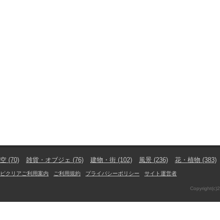
空
(70)
雑貨・オブジェ
(76)
建物・街
(102)
風景
(236)
花・植物
(383)
ピクリアご利用案内
ご利用規約
プライバシーポリシー
サイト運営者
Copyright(c