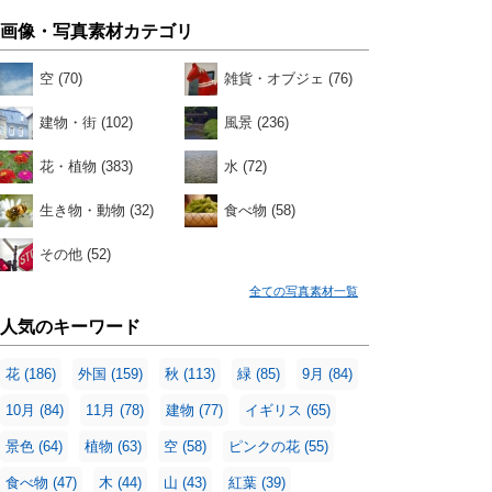
画像・写真素材カテゴリ
空
(70)
雑貨・オブジェ
(76)
建物・街
(102)
風景
(236)
花・植物
(383)
水
(72)
生き物・動物
(32)
食べ物
(58)
その他
(52)
全ての写真素材一覧
人気のキーワード
花
(186)
外国
(159)
秋
(113)
緑
(85)
9月
(84)
10月
(84)
11月
(78)
建物
(77)
イギリス
(65)
景色
(64)
植物
(63)
空
(58)
ピンクの花
(55)
食べ物
(47)
木
(44)
山
(43)
紅葉
(39)