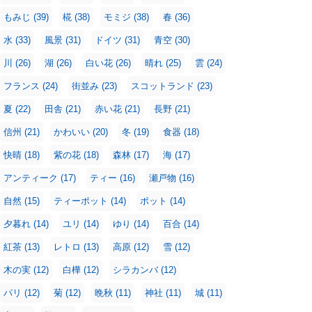
もみじ
(39)
椛
(38)
モミジ
(38)
春
(36)
水
(33)
風景
(31)
ドイツ
(31)
青空
(30)
川
(26)
湖
(26)
白い花
(26)
晴れ
(25)
雲
(24)
フランス
(24)
街並み
(23)
スコットランド
(23)
夏
(22)
田舎
(21)
赤い花
(21)
長野
(21)
信州
(21)
かわいい
(20)
冬
(19)
食器
(18)
快晴
(18)
紫の花
(18)
森林
(17)
海
(17)
アンティーク
(17)
ティー
(16)
瀬戸物
(16)
自然
(15)
ティーポット
(14)
ポット
(14)
夕暮れ
(14)
ユリ
(14)
ゆり
(14)
百合
(14)
紅茶
(13)
レトロ
(13)
高原
(12)
雪
(12)
木の実
(12)
白樺
(12)
シラカンバ
(12)
パリ
(12)
菊
(12)
晩秋
(11)
神社
(11)
城
(11)