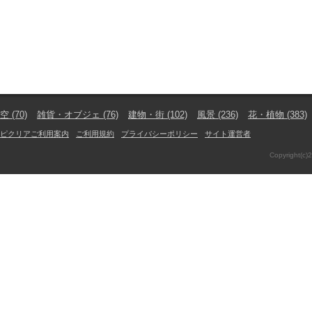
空
(70)
雑貨・オブジェ
(76)
建物・街
(102)
風景
(236)
花・植物
(383)
ピクリアご利用案内
ご利用規約
プライバシーポリシー
サイト運営者
Copyright(c