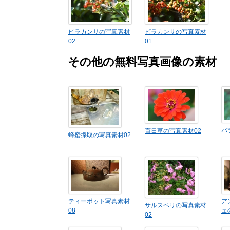
ピラカンサの写真素材
ピラカンサの写真素材
02
01
その他の無料写真画像の素材
バ
百日草の写真素材02
蜂蜜採取の写真素材02
ティーポット写真素材
ア
サルスベリの写真素材
08
ェ
02