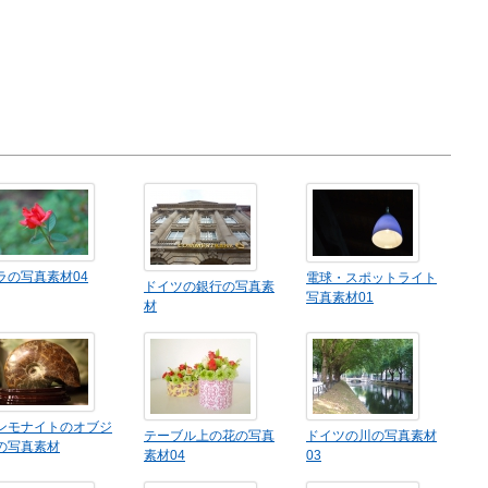
ラの写真素材04
電球・スポットライト
ドイツの銀行の写真素
写真素材01
材
ンモナイトのオブジ
テーブル上の花の写真
ドイツの川の写真素材
の写真素材
素材04
03