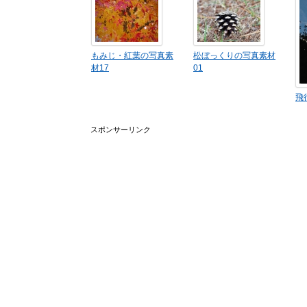
もみじ・紅葉の写真素
松ぼっくりの写真素材
材17
01
飛
スポンサーリンク