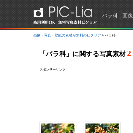
バラ科 | 
画像・写真・壁紙の素材が無料のピクリア
> バラ科
2
「バラ科」に関する写真素材
スポンサーリンク