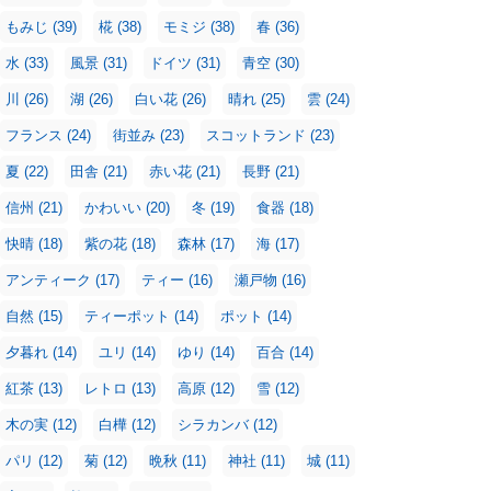
もみじ
(39)
椛
(38)
モミジ
(38)
春
(36)
水
(33)
風景
(31)
ドイツ
(31)
青空
(30)
川
(26)
湖
(26)
白い花
(26)
晴れ
(25)
雲
(24)
フランス
(24)
街並み
(23)
スコットランド
(23)
夏
(22)
田舎
(21)
赤い花
(21)
長野
(21)
信州
(21)
かわいい
(20)
冬
(19)
食器
(18)
快晴
(18)
紫の花
(18)
森林
(17)
海
(17)
アンティーク
(17)
ティー
(16)
瀬戸物
(16)
自然
(15)
ティーポット
(14)
ポット
(14)
夕暮れ
(14)
ユリ
(14)
ゆり
(14)
百合
(14)
紅茶
(13)
レトロ
(13)
高原
(12)
雪
(12)
木の実
(12)
白樺
(12)
シラカンバ
(12)
パリ
(12)
菊
(12)
晩秋
(11)
神社
(11)
城
(11)