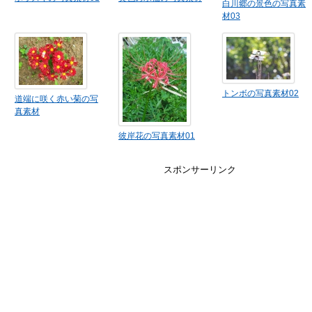
白川郷の景色の写真素
材03
トンボの写真素材02
道端に咲く赤い菊の写
真素材
彼岸花の写真素材01
スポンサーリンク