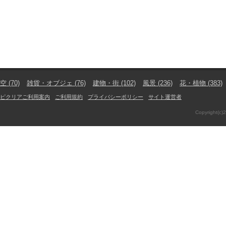
空
(70)
雑貨・オブジェ
(76)
建物・街
(102)
風景
(236)
花・植物
(383)
ピクリアご利用案内
ご利用規約
プライバシーポリシー
サイト運営者
Copyright(c