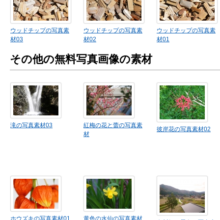
ウッドチップの写真素
ウッドチップの写真素
ウッドチップの写真素
材03
材02
材01
その他の無料写真画像の素材
滝の写真素材03
紅梅の花と蕾の写真素
彼岸花の写真素材02
材
ホウズキの写真素材01
黄色の水仙の写真素材