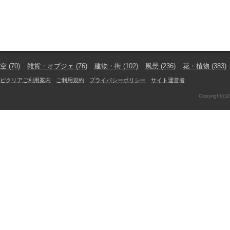
空
(70)
雑貨・オブジェ
(76)
建物・街
(102)
風景
(236)
花・植物
(383)
ピクリアご利用案内
ご利用規約
プライバシーポリシー
サイト運営者
Copyright(c