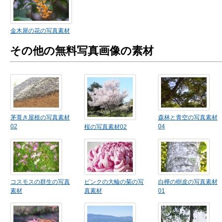
金木犀の花の写真素材
その他の無料写真画像の素材
茅葺き屋根の写真素材
森林と青空の写真素材
02
04
桜の写真素材02
コスモスの群生の写真
ピンクの大輪の菊の写
白樺の樹皮の写真素材
素材
真素材
01