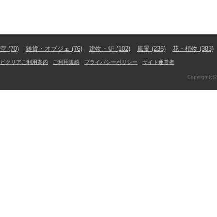
空
(70)
雑貨・オブジェ
(76)
建物・街
(102)
風景
(236)
花・植物
(383)
ピクリアご利用案内
ご利用規約
プライバシーポリシー
サイト運営者
Copyright(c