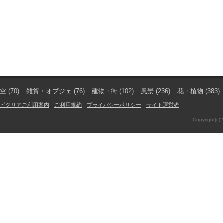
空
(70)
雑貨・オブジェ
(76)
建物・街
(102)
風景
(236)
花・植物
(383)
ピクリアご利用案内
ご利用規約
プライバシーポリシー
サイト運営者
Copyright(c