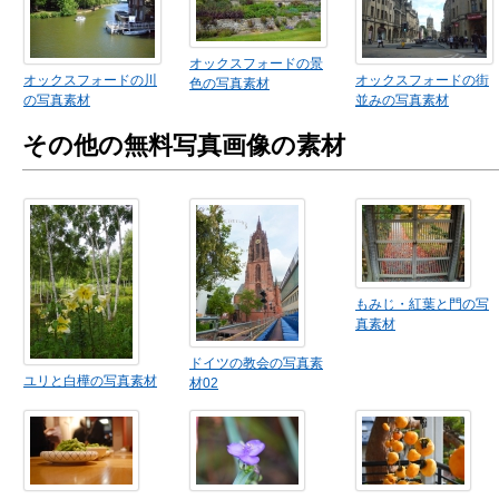
オックスフォードの景
オックスフォードの川
オックスフォードの街
色の写真素材
の写真素材
並みの写真素材
その他の無料写真画像の素材
もみじ・紅葉と門の写
真素材
ドイツの教会の写真素
ユリと白樺の写真素材
材02