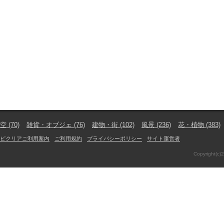
空
(70)
雑貨・オブジェ
(76)
建物・街
(102)
風景
(236)
花・植物
(383)
ピクリアご利用案内
ご利用規約
プライバシーポリシー
サイト運営者
Copyright(c