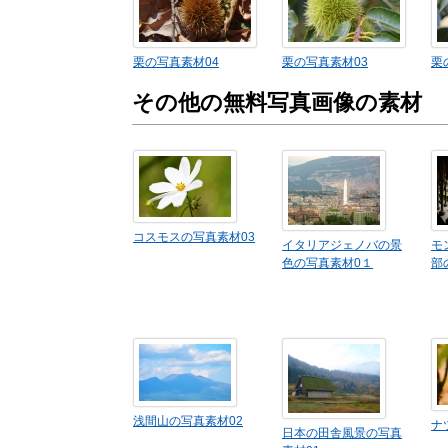
栗の写真素材04
栗の写真素材03
栗
その他の無料写真画像の素材
コスモスの写真素材03
イタリアジェノバの景
モ
色の写真素材0１
部
浅間山の写真素材02
ナ
日本の田舎風景の写真