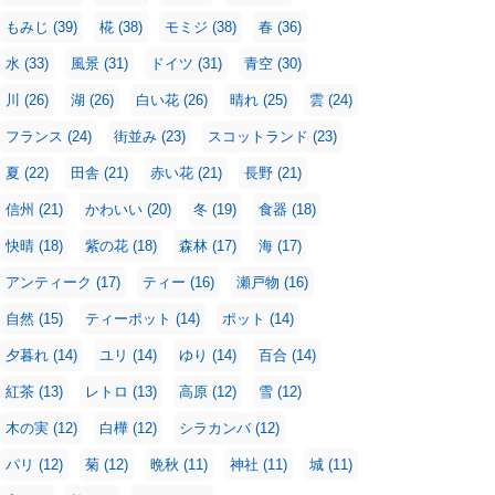
もみじ
(39)
椛
(38)
モミジ
(38)
春
(36)
水
(33)
風景
(31)
ドイツ
(31)
青空
(30)
川
(26)
湖
(26)
白い花
(26)
晴れ
(25)
雲
(24)
フランス
(24)
街並み
(23)
スコットランド
(23)
夏
(22)
田舎
(21)
赤い花
(21)
長野
(21)
信州
(21)
かわいい
(20)
冬
(19)
食器
(18)
快晴
(18)
紫の花
(18)
森林
(17)
海
(17)
アンティーク
(17)
ティー
(16)
瀬戸物
(16)
自然
(15)
ティーポット
(14)
ポット
(14)
夕暮れ
(14)
ユリ
(14)
ゆり
(14)
百合
(14)
紅茶
(13)
レトロ
(13)
高原
(12)
雪
(12)
木の実
(12)
白樺
(12)
シラカンバ
(12)
パリ
(12)
菊
(12)
晩秋
(11)
神社
(11)
城
(11)