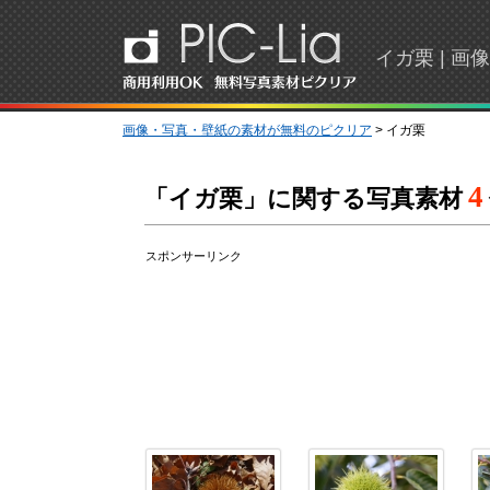
イガ栗 | 
画像・写真・壁紙の素材が無料のピクリア
> イガ栗
4
「イガ栗」に関する写真素材
スポンサーリンク