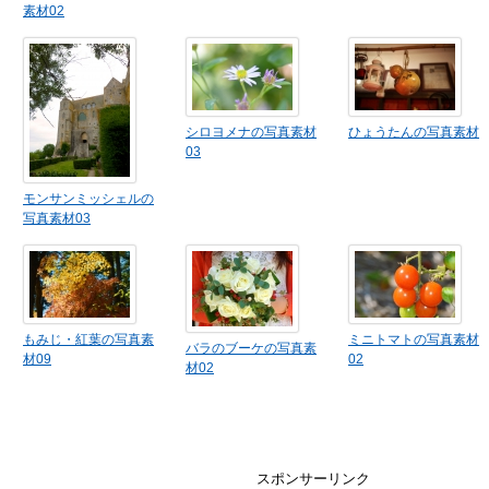
素材02
シロヨメナの写真素材
ひょうたんの写真素材
03
モンサンミッシェルの
写真素材03
もみじ・紅葉の写真素
ミニトマトの写真素材
バラのブーケの写真素
材09
02
材02
スポンサーリンク