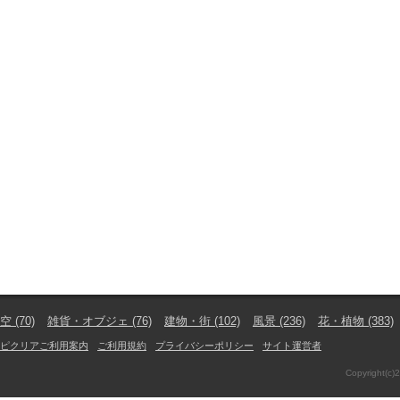
空
(70)
雑貨・オブジェ
(76)
建物・街
(102)
風景
(236)
花・植物
(383)
ピクリアご利用案内
ご利用規約
プライバシーポリシー
サイト運営者
Copyright(c